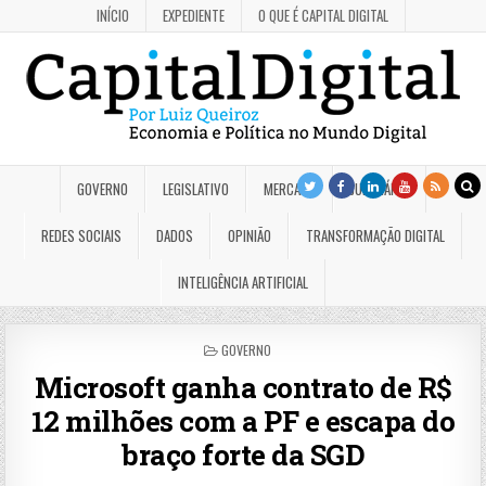
INÍCIO
EXPEDIENTE
O QUE É CAPITAL DIGITAL
GOVERNO
LEGISLATIVO
MERCADO
JUDICIÁRIO
REDES SOCIAIS
DADOS
OPINIÃO
TRANSFORMAÇÃO DIGITAL
INTELIGÊNCIA ARTIFICIAL
POSTED
GOVERNO
IN
Microsoft ganha contrato de R$
12 milhões com a PF e escapa do
braço forte da SGD