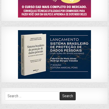
Search
for: