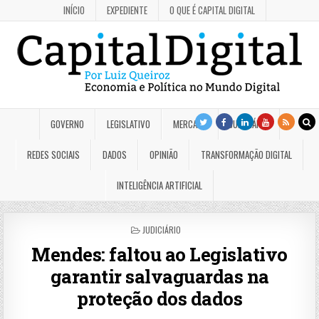
INÍCIO
EXPEDIENTE
O QUE É CAPITAL DIGITAL
GOVERNO
LEGISLATIVO
MERCADO
JUDICIÁRIO
REDES SOCIAIS
DADOS
OPINIÃO
TRANSFORMAÇÃO DIGITAL
INTELIGÊNCIA ARTIFICIAL
POSTED
JUDICIÁRIO
IN
Mendes: faltou ao Legislativo
garantir salvaguardas na
proteção dos dados