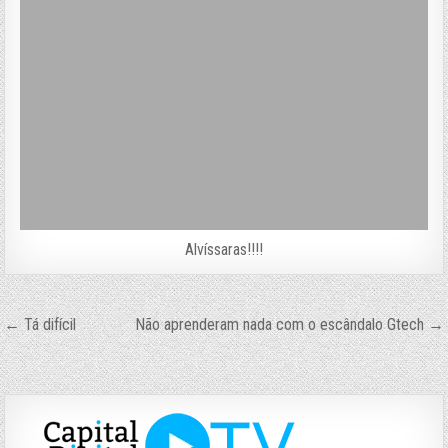
Alvíssaras!!!!
Navegação
← Tá difícil
Não aprenderam nada com o escândalo Gtech →
de
Post