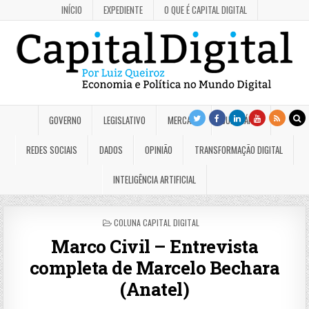
INÍCIO
EXPEDIENTE
O QUE É CAPITAL DIGITAL
GOVERNO
LEGISLATIVO
MERCADO
JUDICIÁRIO
REDES SOCIAIS
DADOS
OPINIÃO
TRANSFORMAÇÃO DIGITAL
INTELIGÊNCIA ARTIFICIAL
POSTED
COLUNA CAPITAL DIGITAL
IN
Marco Civil – Entrevista
completa de Marcelo Bechara
(Anatel)