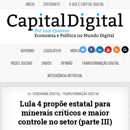
INÍCIO
EXPEDIENTE
O QUE É CAPITAL DIGITAL
GOVERNO
LEGISLATIVO
MERCADO
JUDICIÁRIO
REDES SOCIAIS
DADOS
OPINIÃO
TRANSFORMAÇÃO DIGITAL
INTELIGÊNCIA ARTIFICIAL
POSTED
SOBERANIA DIGITAL
,
TRANSFORMAÇÃO DIGITAL
IN
Lula 4 propõe estatal para
minerais críticos e maior
controle no setor (parte III)