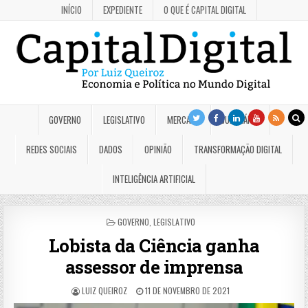
INÍCIO
EXPEDIENTE
O QUE É CAPITAL DIGITAL
GOVERNO
LEGISLATIVO
MERCADO
JUDICIÁRIO
REDES SOCIAIS
DADOS
OPINIÃO
TRANSFORMAÇÃO DIGITAL
INTELIGÊNCIA ARTIFICIAL
POSTED
GOVERNO
,
LEGISLATIVO
IN
Lobista da Ciência ganha
assessor de imprensa
LUIZ QUEIROZ
11 DE NOVEMBRO DE 2021