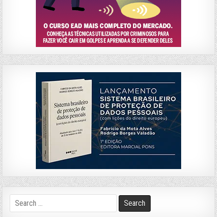
Search
for: