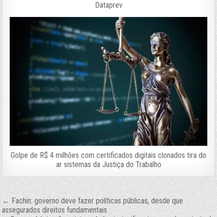
Dataprev
Golpe de R$ 4 milhões com certificados digitais clonados tira do
ar sistemas da Justiça do Trabalho
Navegação
← Fachin: governo deve fazer políticas públicas, desde que
assegurados direitos fundamentais