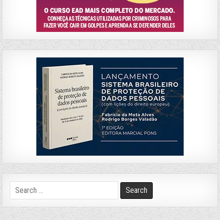
Search
for: