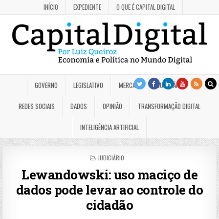
INÍCIO
EXPEDIENTE
O QUE É CAPITAL DIGITAL
GOVERNO
LEGISLATIVO
MERCADO
JUDICIÁRIO
REDES SOCIAIS
DADOS
OPINIÃO
TRANSFORMAÇÃO DIGITAL
INTELIGÊNCIA ARTIFICIAL
POSTED
JUDICIÁRIO
IN
Lewandowski: uso maciço de
dados pode levar ao controle do
cidadão