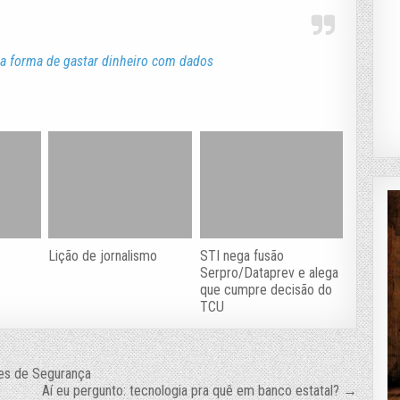
a forma de gastar dinheiro com dados
Lição de jornalismo
STI nega fusão
Serpro/Dataprev e alega
que cumpre decisão do
TCU
es de Segurança
Aí eu pergunto: tecnologia pra quê em banco estatal? →