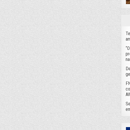
Te
am
“O
pr
na
De
ge
FN
co
A
Se
em