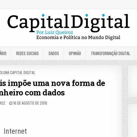
ÁRIO
REDES SOCIAIS
DADOS
OPINIÃO
TRANSFORMAÇÃO DIGITAL
OSTED
OLUNA CAPITAL DIGITAL
N
ais impõe uma nova forma de
inheiro com dados
IROZ
16 DE AGOSTO DE 2018
Internet