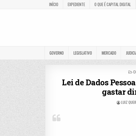
INÍCIO
EXPEDIENTE
O QUE É CAPITAL DIGITAL
GOVERNO
LEGISLATIVO
MERCADO
JUDICI
P
C
I
Lei de Dados Pesso
gastar d
LUIZ QUE