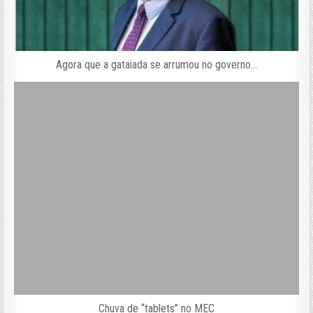
Agora que a gataiada se arrumou no governo…
Chuva de “tablets” no MEC