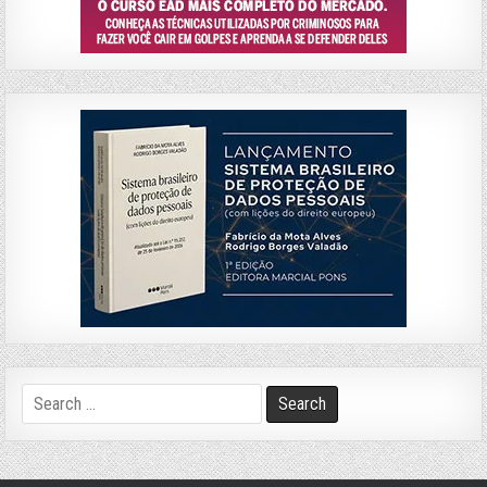
Search
for: