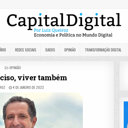
ÁRIO
REDES SOCIAIS
DADOS
OPINIÃO
TRANSFORMAÇÃO DIGITAL
POSTED
OPINIÃO
IN
eciso, viver também
IROZ
4 DE JANEIRO DE 2022