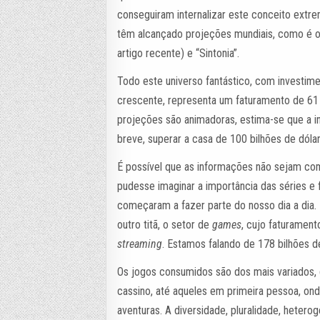
conseguiram internalizar este conceito extr
têm alcançado projeções mundiais, como é o 
artigo recente) e “Sintonia”.
Todo este universo fantástico, com investim
crescente, representa um faturamento de 61 b
projeções são animadoras, estima-se que a in
breve, superar a casa de 100 bilhões de dólar
É possível que as informações não sejam comp
pudesse imaginar a importância das séries e 
começaram a fazer parte do nosso dia a dia
outro titã, o setor de
games
, cujo faturament
streaming
. Estamos falando de 178 bilhões de
Os jogos consumidos são dos mais variados,
cassino, até aqueles em primeira pessoa, on
aventuras. A diversidade, pluralidade, hete