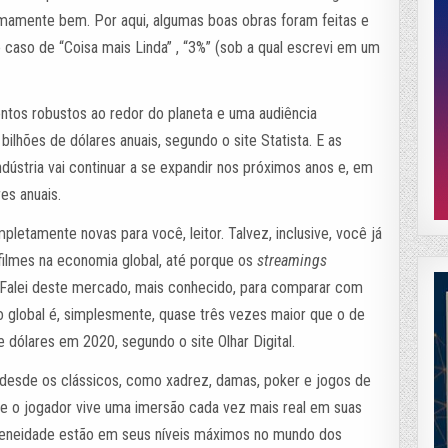
emamente bem. Por aqui, algumas boas obras foram feitas e
caso de “Coisa mais Linda” , “3%” (sob a qual escrevi em um
entos robustos ao redor do planeta e uma audiência
ilhões de dólares anuais, segundo o site Statista. E as
dústria vai continuar a se expandir nos próximos anos e, em
es anuais.
letamente novas para você, leitor. Talvez, inclusive, você já
filmes na economia global, até porque os
streamings
. Falei deste mercado, mais conhecido, para comparar com
o global é, simplesmente, quase três vezes maior que o de
 dólares em 2020, segundo o site Olhar Digital.
 desde os clássicos, como xadrez, damas, poker e jogos de
de o jogador vive uma imersão cada vez mais real em suas
rogeneidade estão em seus níveis máximos no mundo dos