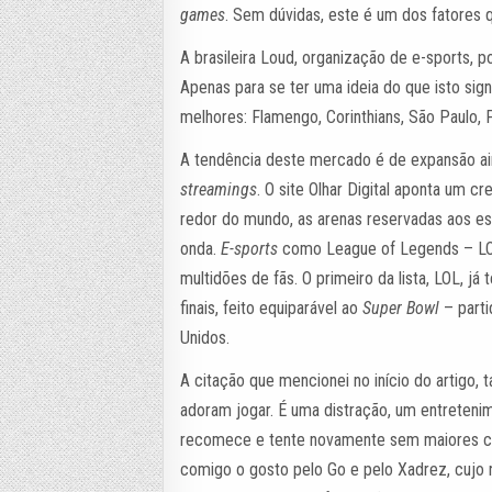
games
. Sem dúvidas, este é um dos fatores q
A brasileira Loud, organização de e-sports, p
Apenas para se ter uma ideia do que isto sig
melhores: Flamengo, Corinthians, São Paulo, 
A tendência deste mercado é de expansão ai
streamings
. O site Olhar Digital aponta um 
redor do mundo, as arenas reservadas aos esp
onda.
E-sports
como League of Legends – LOL, 
multidões de fãs. O primeiro da lista, LOL, 
finais, feito equiparável ao
Super Bowl
– parti
Unidos.
A citação que mencionei no início do artigo,
adoram jogar. É uma distração, um entreteni
recomece e tente novamente sem maiores con
comigo o gosto pelo Go e pelo Xadrez, cujo