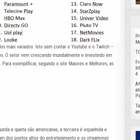
Pr
Mo
os mais variados. Isto sem contar o Youtube e o Twitch –
TC
os. O setor vem crescendo mundialmente e investindo em
Fr
 Para exemplificar, segundo o site Maiores e Melhores, as
In
4
AN
at
Pa
Te
am
unda e quinta são americanas, a terceira é espanhola e
 um dos pontos altos do entretenimento e os
streamings