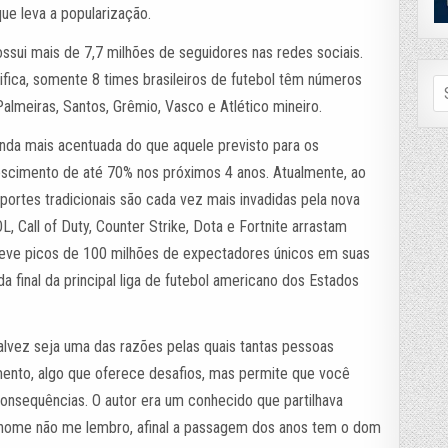
ue leva a popularização.
ossui mais de 7,7 milhões de seguidores nas redes sociais.
nifica, somente 8 times brasileiros de futebol têm números
Se
fo
Palmeiras, Santos, Grêmio, Vasco e Atlético mineiro.
nda mais acentuada do que aquele previsto para os
crescimento de até 70% nos próximos 4 anos. Atualmente, ao
ortes tradicionais são cada vez mais invadidas pela nova
Call of Duty, Counter Strike, Dota e Fortnite arrastam
já teve picos de 100 milhões de expectadores únicos em suas
da final da principal liga de futebol americano dos Estados
 talvez seja uma das razões pelas quais tantas pessoas
mento, algo que oferece desafios, mas permite que você
sequências. O autor era um conhecido que partilhava
 nome não me lembro, afinal a passagem dos anos tem o dom