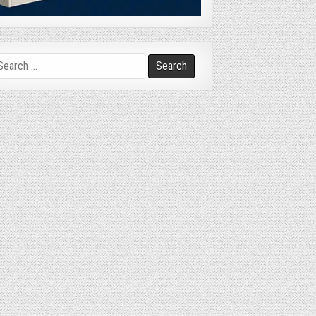
arch
r: