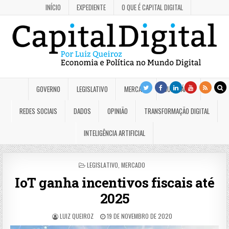
INÍCIO
EXPEDIENTE
O QUE É CAPITAL DIGITAL
GOVERNO
LEGISLATIVO
MERCADO
JUDICIÁRIO
REDES SOCIAIS
DADOS
OPINIÃO
TRANSFORMAÇÃO DIGITAL
INTELIGÊNCIA ARTIFICIAL
POSTED
LEGISLATIVO
,
MERCADO
IN
IoT ganha incentivos fiscais até
2025
LUIZ QUEIROZ
19 DE NOVEMBRO DE 2020