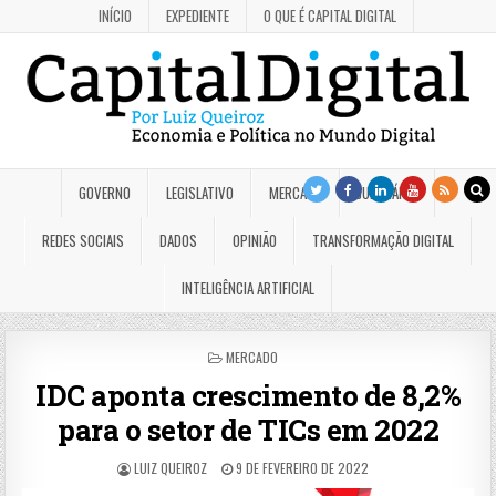
INÍCIO
EXPEDIENTE
O QUE É CAPITAL DIGITAL
GOVERNO
LEGISLATIVO
MERCADO
JUDICIÁRIO
REDES SOCIAIS
DADOS
OPINIÃO
TRANSFORMAÇÃO DIGITAL
INTELIGÊNCIA ARTIFICIAL
POSTED
MERCADO
IN
IDC aponta crescimento de 8,2%
para o setor de TICs em 2022
LUIZ QUEIROZ
9 DE FEVEREIRO DE 2022