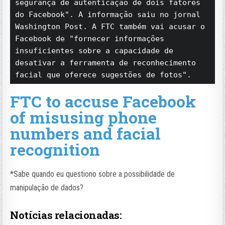
segurança de autenticação de dois fatores 
do Facebook". A informação saiu no jornal 
Washington Post. A FTC também vai acusar o 
Facebook de "fornecer informações 
insuficientes sobre a capacidade de 
desativar a ferramenta de reconhecimento 
facial que oferece sugestões de fotos".
FTC to accuse Facebook
of misusing phone
numbers and facial
recognition
*Sabe quando eu questiono sobre a possibilidade de
manipulação de dados?
Notícias relacionadas: