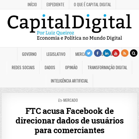
INÍCIO
EXPEDIENTE
O QUE É CAPITAL DIGITAL
GOVERNO
LEGISLATIVO
MERCADO
JUDICIÁRIO
REDES SOCIAIS
DADOS
OPINIÃO
TRANSFORMAÇÃO DIGITAL
INTELIGÊNCIA ARTIFICIAL
POSTED
MERCADO
IN
FTC acusa Facebook de
direcionar dados de usuários
para comerciantes