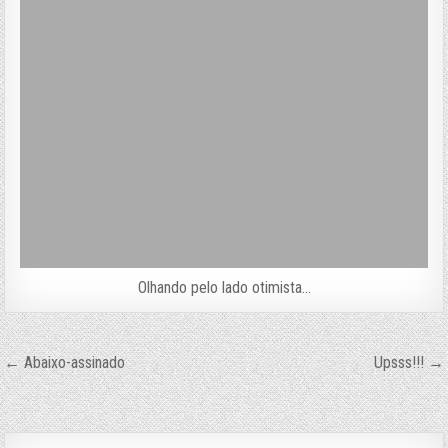
Olhando pelo lado otimista…
Navegação
← Abaixo-assinado
Upsss!!! →
de
Post