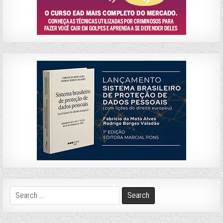
Search
for: