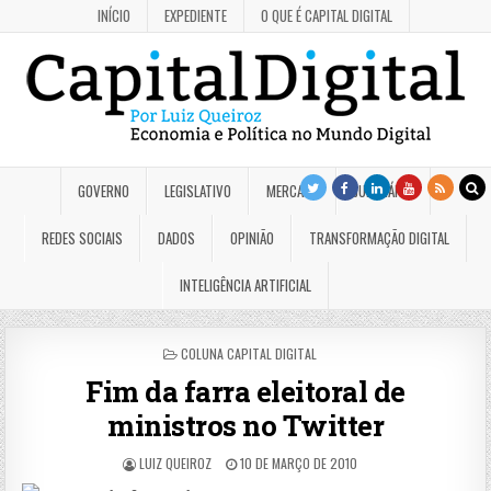
INÍCIO
EXPEDIENTE
O QUE É CAPITAL DIGITAL
GOVERNO
LEGISLATIVO
MERCADO
JUDICIÁRIO
REDES SOCIAIS
DADOS
OPINIÃO
TRANSFORMAÇÃO DIGITAL
INTELIGÊNCIA ARTIFICIAL
POSTED
COLUNA CAPITAL DIGITAL
IN
Fim da farra eleitoral de
ministros no Twitter
LUIZ QUEIROZ
10 DE MARÇO DE 2010