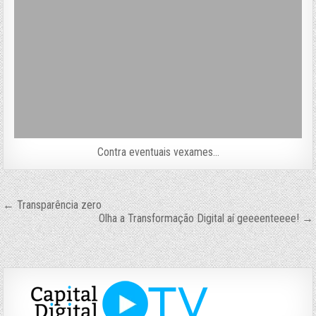
Contra eventuais vexames…
Navegação
← Transparência zero
Olha a Transformação Digital aí geeeenteeee! →
de
Post