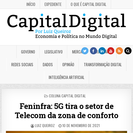
INÍCIO
EXPEDIENTE
O QUE É CAPITAL DIGITAL
GOVERNO
LEGISLATIVO
MERCADO
JUDICIÁRIO
REDES SOCIAIS
DADOS
OPINIÃO
TRANSFORMAÇÃO DIGITAL
INTELIGÊNCIA ARTIFICIAL
POSTED
COLUNA CAPITAL DIGITAL
IN
Feninfra: 5G tira o setor de
Telecom da zona de conforto
LUIZ QUEIROZ
10 DE NOVEMBRO DE 2021