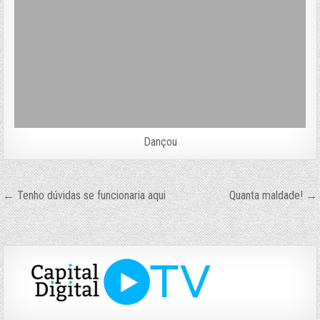
Dançou
Navegação
← Tenho dúvidas se funcionaria aqui
Quanta maldade! →
de
Post