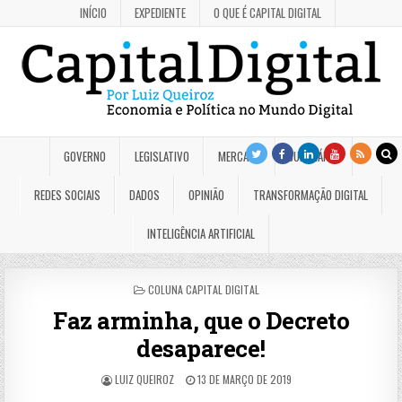
INÍCIO
EXPEDIENTE
O QUE É CAPITAL DIGITAL
GOVERNO
LEGISLATIVO
MERCADO
JUDICIÁRIO
REDES SOCIAIS
DADOS
OPINIÃO
TRANSFORMAÇÃO DIGITAL
INTELIGÊNCIA ARTIFICIAL
POSTED
COLUNA CAPITAL DIGITAL
IN
Faz arminha, que o Decreto
desaparece!
LUIZ QUEIROZ
13 DE MARÇO DE 2019