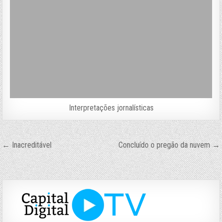
Interpretações jornalísticas
Navegação
← Inacreditável
Concluído o pregão da nuvem →
de
Post