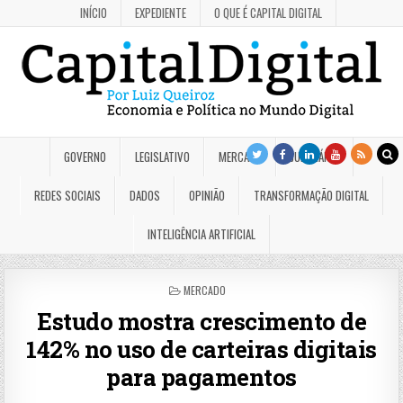
INÍCIO
EXPEDIENTE
O QUE É CAPITAL DIGITAL
GOVERNO
LEGISLATIVO
MERCADO
JUDICIÁRIO
REDES SOCIAIS
DADOS
OPINIÃO
TRANSFORMAÇÃO DIGITAL
INTELIGÊNCIA ARTIFICIAL
POSTED
MERCADO
IN
Estudo mostra crescimento de
142% no uso de carteiras digitais
para pagamentos