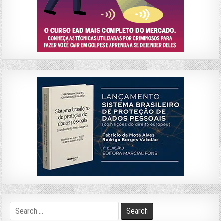
Search
for: