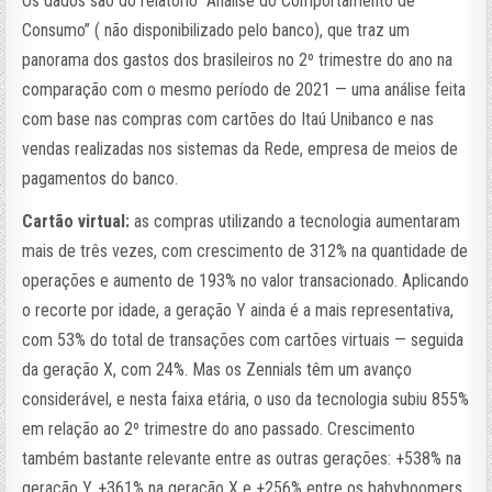
Os dados são do relatório “Análise do Comportamento de
Consumo” ( não disponibilizado pelo banco), que traz um
panorama dos gastos dos brasileiros no 2º trimestre do ano na
comparação com o mesmo período de 2021 — uma análise feita
com base nas compras com cartões do Itaú Unibanco e nas
vendas realizadas nos sistemas da Rede, empresa de meios de
pagamentos do banco.
Cartão virtual:
as compras utilizando a tecnologia aumentaram
mais de três vezes, com crescimento de 312% na quantidade de
operações e aumento de 193% no valor transacionado. Aplicando
o recorte por idade, a geração Y ainda é a mais representativa,
com 53% do total de transações com cartões virtuais — seguida
da geração X, com 24%. Mas os Zennials têm um avanço
considerável, e nesta faixa etária, o uso da tecnologia subiu 855%
em relação ao 2º trimestre do ano passado. Crescimento
também bastante relevante entre as outras gerações: +538% na
geração Y, +361% na geração X e +256% entre os babyboomers.