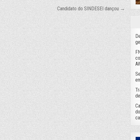
Candidato do SINDESEI dançou →
De
ge
FN
co
A
Se
em
Tr
de
Ca
do
ca