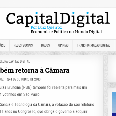
ÁRIO
REDES SOCIAIS
DADOS
OPINIÃO
TRANSFORMAÇÃO DIGITAL
OSTED
OLUNA CAPITAL DIGITAL
N
bém retorna à Câmara
ROZ
4 DE OUTUBRO DE 2010
uíza Erundina (PSB) também foi reeleita para mais um
4 votinhos em São Paulo.
iência e Tecnologia da Câmara, a votação do seu relatório
 11 anos no Congresso, que obriga o governo a adquirir