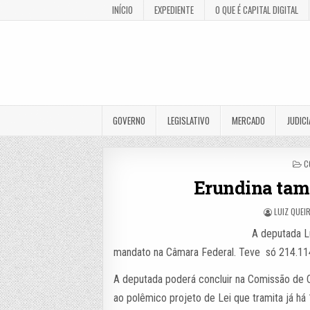
INÍCIO
EXPEDIENTE
O QUE É CAPITAL DIGITAL
GOVERNO
LEGISLATIVO
MERCADO
JUDICI
P
C
I
Erundina tam
LUIZ QUEI
A deputada L
mandato na Câmara Federal. Teve só 214.11
A deputada poderá concluir na Comissão de C
ao polêmico projeto de Lei que tramita já há