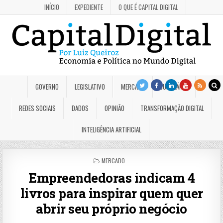
INÍCIO
EXPEDIENTE
O QUE É CAPITAL DIGITAL
GOVERNO
LEGISLATIVO
MERCADO
JUDICIÁRIO
REDES SOCIAIS
DADOS
OPINIÃO
TRANSFORMAÇÃO DIGITAL
INTELIGÊNCIA ARTIFICIAL
POSTED
MERCADO
IN
Empreendedoras indicam 4
livros para inspirar quem quer
abrir seu próprio negócio