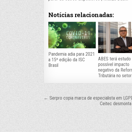
Notícias relacionadas:
Pandemia adia para 2021
ABES terá estudo
a 15º edição da ISC
possível impacto
Brasil
negativo da Refo
Tributária no setor
Navegação
← Serpro copia marca de especialista em LGP
Ceitec desmonta a
de
Post