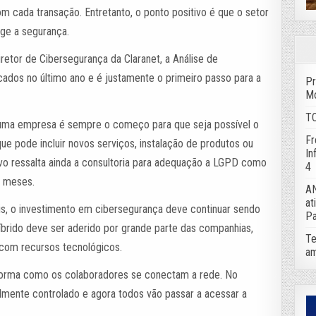
 cada transação. Entretanto, o ponto positivo é que o setor
nge a segurança.
iretor de Cibersegurança da Claranet, a Análise de
cados no último ano e é justamente o primeiro passo para a
Pr
Mo
TC
e uma empresa é sempre o começo para que seja possível o
Fr
e pode incluir novos serviços, instalação de produtos ou
In
tivo ressalta ainda a consultoria para adequação a LGPD como
4
s meses.
AN
at
is, o investimento em cibersegurança deve continuar sendo
Pa
brido deve ser aderido por grande parte das companhias,
Te
 com recursos tecnológicos.
am
 forma como os colaboradores se conectam a rede. No
lmente controlado e agora todos vão passar a acessar a