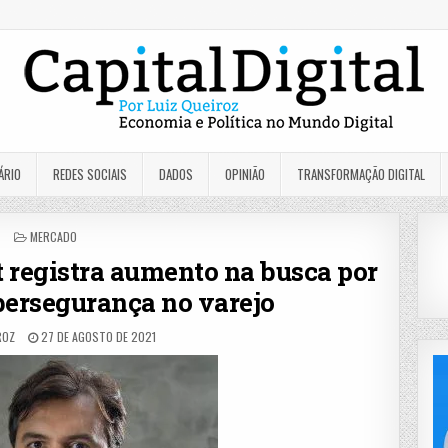
ÁRIO
REDES SOCIAIS
DADOS
OPINIÃO
TRANSFORMAÇÃO DIGITAL
POSTED
MERCADO
IN
t registra aumento na busca por
ibersegurança no varejo
ROZ
27 DE AGOSTO DE 2021