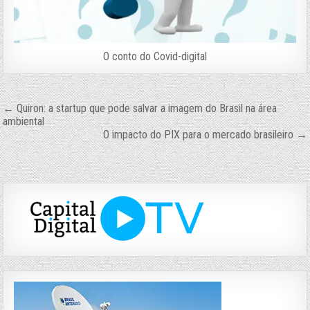
O conto do Covid-digital
Navegação
← Quiron: a startup que pode salvar a imagem do Brasil na área
ambiental
de
O impacto do PIX para o mercado brasileiro →
Post