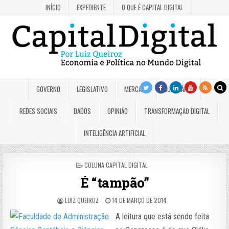
INÍCIO
EXPEDIENTE
O QUE É CAPITAL DIGITAL
GOVERNO
LEGISLATIVO
MERCADO
JUDICIÁRIO
REDES SOCIAIS
DADOS
OPINIÃO
TRANSFORMAÇÃO DIGITAL
INTELIGÊNCIA ARTIFICIAL
POSTED
COLUNA CAPITAL DIGITAL
IN
É “tampão”
LUIZ QUEIROZ
14 DE MARÇO DE 2014
A leitura que está sendo feita