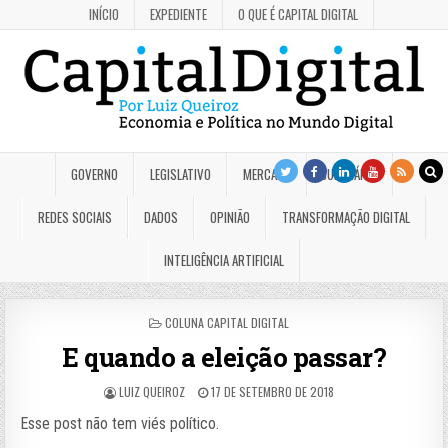
INÍCIO
EXPEDIENTE
O QUE É CAPITAL DIGITAL
GOVERNO
LEGISLATIVO
MERCADO
JUDICIÁRIO
REDES SOCIAIS
DADOS
OPINIÃO
TRANSFORMAÇÃO DIGITAL
INTELIGÊNCIA ARTIFICIAL
POSTED
COLUNA CAPITAL DIGITAL
IN
E quando a eleição passar?
LUIZ QUEIROZ
17 DE SETEMBRO DE 2018
Esse post não tem viés político.