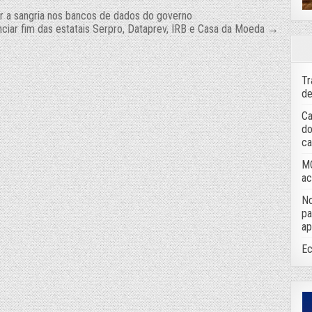
dir a sangria nos bancos de dados do governo
nciar fim das estatais Serpro, Dataprev, IRB e Casa da Moeda →
Tr
de
Ca
do
ca
MC
ac
No
pa
ap
Ec