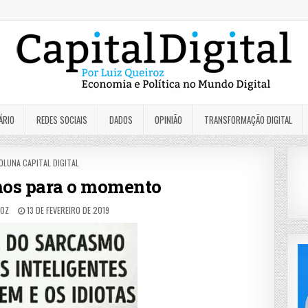
ÁRIO
REDES SOCIAIS
DADOS
OPINIÃO
TRANSFORMAÇÃO DIGITAL
OSTED
OLUNA CAPITAL DIGITAL
N
mos para o momento
ROZ
13 DE FEVEREIRO DE 2019