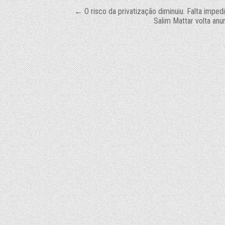
Navegação
← O risco da privatização diminuiu. Falta impe
Salim Mattar volta anu
de
Post