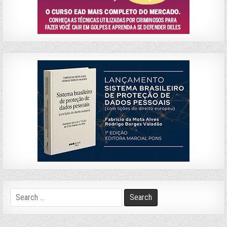
Search
for: