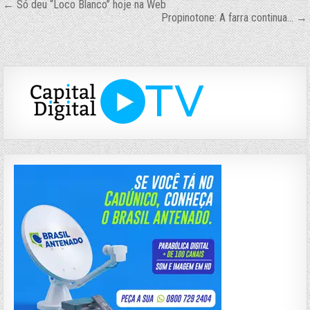
Navegação
← Só deu “Loco Blanco” hoje na Web
Propinotone: A farra continua… →
de
Post