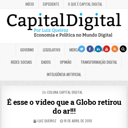
INÍCIO
EXPEDIENTE
O QUE É CAPITAL DIGITAL
GOVERNO
LEGISLATIVO
MERCADO
JUDICIÁRIO
REDES SOCIAIS
DADOS
OPINIÃO
TRANSFORMAÇÃO DIGITAL
INTELIGÊNCIA ARTIFICIAL
POSTED
COLUNA CAPITAL DIGITAL
IN
É esse o vídeo que a Globo retirou
do ar!!!
LUIZ QUEIROZ
19 DE ABRIL DE 2010