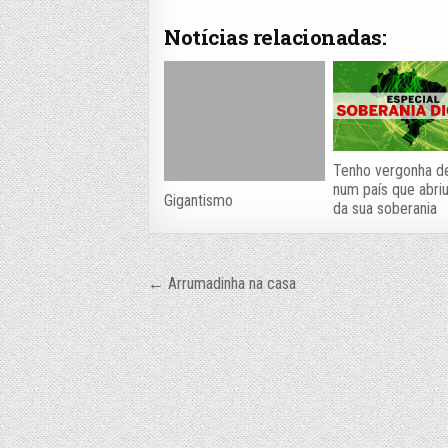
Notícias relacionadas:
Tenho vergonha de
num país que abri
Gigantismo
da sua soberania
Navegação
← Arrumadinha na casa
de
Post