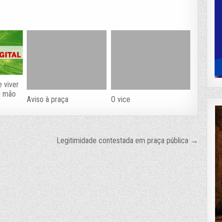
 viver
u mão
Aviso à praça
O vice
Legitimidade contestada em praça pública →