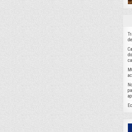
Tr
de
Ca
do
ca
MC
ac
No
pa
ap
Ec