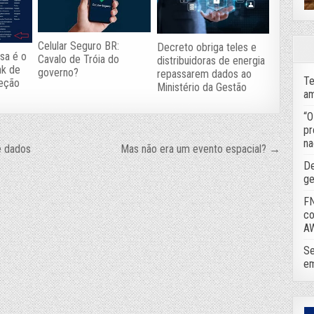
Celular Seguro BR:
Decreto obriga teles e
esa é o
Cavalo de Tróia do
distribuidoras de energia
nk de
governo?
repassarem dados ao
Te
teção
Ministério da Gestão
am
“O
pr
na
e dados
Mas não era um evento espacial? →
De
ge
FN
co
A
Se
em