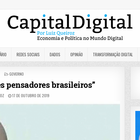
ÁRIO
REDES SOCIAIS
DADOS
OPINIÃO
TRANSFORMAÇÃO DIGITAL
POSTED
GOVERNO
IN
es pensadores brasileiros”
ROZ
17 DE OUTUBRO DE 2019