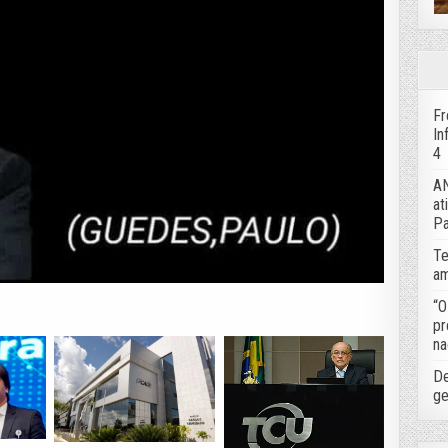
Fr
In
4
AN
at
Pa
Te
am
“O
pr
na
De
ge