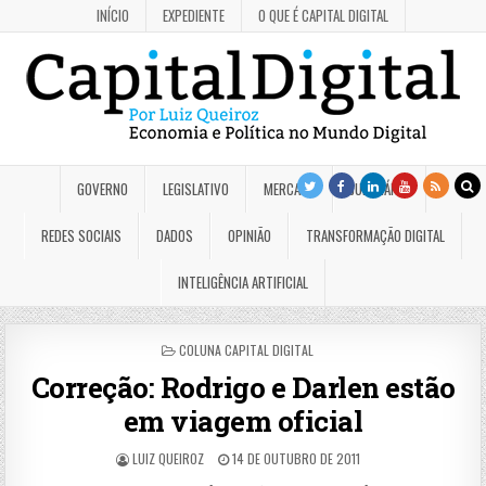
INÍCIO
EXPEDIENTE
O QUE É CAPITAL DIGITAL
GOVERNO
LEGISLATIVO
MERCADO
JUDICIÁRIO
REDES SOCIAIS
DADOS
OPINIÃO
TRANSFORMAÇÃO DIGITAL
INTELIGÊNCIA ARTIFICIAL
POSTED
COLUNA CAPITAL DIGITAL
IN
Correção: Rodrigo e Darlen estão
em viagem oficial
LUIZ QUEIROZ
14 DE OUTUBRO DE 2011