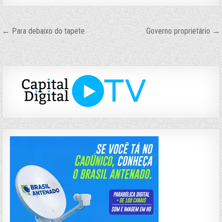
Navegação
← Para debaixo do tapete
Governo proprietário →
de
Post