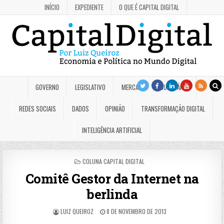
INÍCIO
EXPEDIENTE
O QUE É CAPITAL DIGITAL
GOVERNO
LEGISLATIVO
MERCADO
JUDICIÁRIO
REDES SOCIAIS
DADOS
OPINIÃO
TRANSFORMAÇÃO DIGITAL
INTELIGÊNCIA ARTIFICIAL
POSTED
COLUNA CAPITAL DIGITAL
IN
Comitê Gestor da Internet na
berlinda
LUIZ QUEIROZ
8 DE NOVEMBRO DE 2013