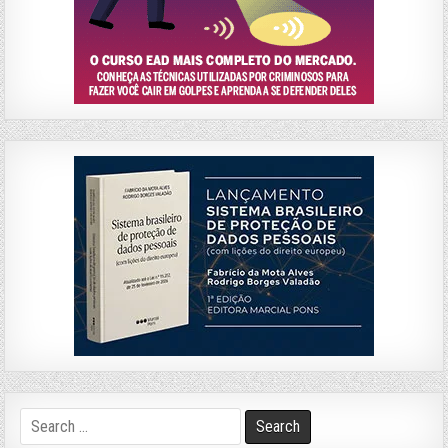
Search
for: