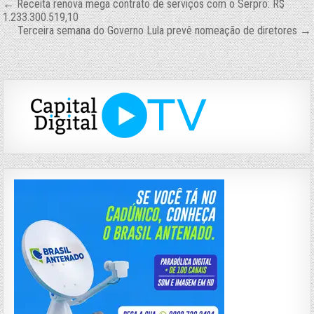
Navegação
← Receita renova mega contrato de serviços com o Serpro: R$
1.233.300.519,10
de
Terceira semana do Governo Lula prevê nomeação de diretores →
Post