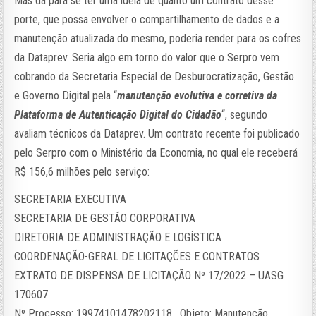
Mas dá para se ter uma ideia de quanto um contrato desse
porte, que possa envolver o compartilhamento de dados e a
manutenção atualizada do mesmo, poderia render para os cofres
da Dataprev. Seria algo em torno do valor que o Serpro vem
cobrando da Secretaria Especial de Desburocratização, Gestão
e Governo Digital pela “
manutenção evolutiva e corretiva da
Plataforma de Autenticação Digital do Cidadão
“, segundo
avaliam técnicos da Dataprev. Um contrato recente foi publicado
pelo Serpro com o Ministério da Economia, no qual ele receberá
R$ 156,6 milhões pelo serviço:
SECRETARIA EXECUTIVA
SECRETARIA DE GESTÃO CORPORATIVA
DIRETORIA DE ADMINISTRAÇÃO E LOGÍSTICA
COORDENAÇÃO-GERAL DE LICITAÇÕES E CONTRATOS
EXTRATO DE DISPENSA DE LICITAÇÃO Nº 17/2022 – UASG
170607
Nº Processo: 19974101478202118 . Objeto: Manutenção