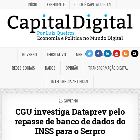
INÍCIO
EXPEDIENTE
O QUE É CAPITAL DIGITAL
GOVERNO
LEGISLATIVO
MERCADO
JUDICIÁRIO
REDES SOCIAIS
DADOS
OPINIÃO
TRANSFORMAÇÃO DIGITAL
INTELIGÊNCIA ARTIFICIAL
POSTED
GOVERNO
IN
CGU investiga Dataprev pelo
repasse de banco de dados do
INSS para o Serpro