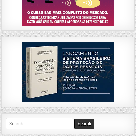
Search
for: