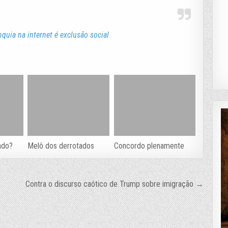
quia na internet é exclusão social
ndo?
Melô dos derrotados
Concordo plenamente
Contra o discurso caótico de Trump sobre imigração →