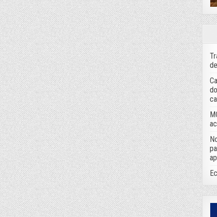
Tr
de
Ca
do
ca
MC
ac
No
pa
ap
Ec