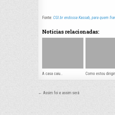
Fonte:
CGI.br endossa Kassab, para quem fran
Notícias relacionadas:
A casa caiu…
Como estou dirigi
Navegação
← Assim foi e assim será
de
Post