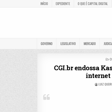
INÍCIO
EXPEDIENTE
O QUE É CAPITAL DIGITAL
GOVERNO
LEGISLATIVO
MERCADO
JUDICI
P
C
I
CGI.br endossa Kas
internet
LUIZ QUEI