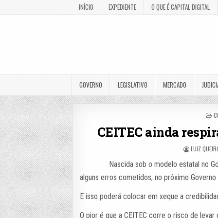
INÍCIO
EXPEDIENTE
O QUE É CAPITAL DIGITAL
GOVERNO
LEGISLATIVO
MERCADO
JUDICI
P
C
I
CEITEC ainda respir
LUIZ QUEIR
Nascida sob o modelo estatal no Gov
alguns erros cometidos, no próximo Govern
E isso poderá colocar em xeque a credibilida
O pior é que a CEITEC corre o risco de leva