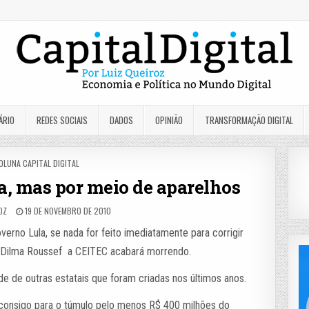
ÁRIO
REDES SOCIAIS
DADOS
OPINIÃO
TRANSFORMAÇÃO DIGITAL
OSTED
OLUNA CAPITAL DIGITAL
N
a, mas por meio de aparelhos
OZ
19 DE NOVEMBRO DE 2010
erno Lula, se nada for feito imediatamente para corrigir
o Dilma Roussef a CEITEC acabará morrendo.
de de outras estatais que foram criadas nos últimos anos.
r consigo para o túmulo pelo menos R$ 400 milhões do