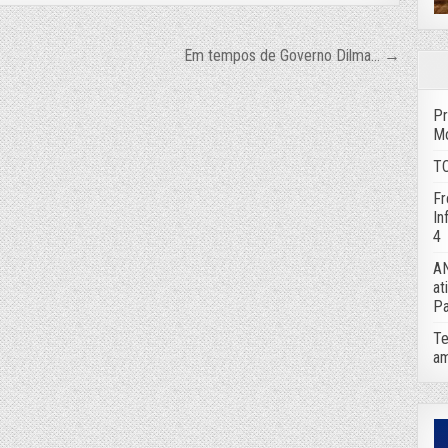
Em tempos de Governo Dilma… →
Pr
Mo
TC
Fr
In
4
AN
at
Pa
Te
am