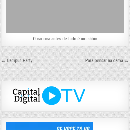
O carioca antes de tudo é um sábio
Navegação
← Campus Party
Para pensar na cama →
de
Post