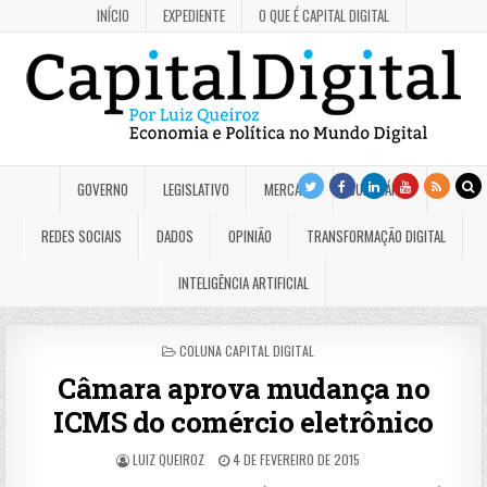
INÍCIO
EXPEDIENTE
O QUE É CAPITAL DIGITAL
GOVERNO
LEGISLATIVO
MERCADO
JUDICIÁRIO
REDES SOCIAIS
DADOS
OPINIÃO
TRANSFORMAÇÃO DIGITAL
INTELIGÊNCIA ARTIFICIAL
POSTED
COLUNA CAPITAL DIGITAL
IN
Câmara aprova mudança no
ICMS do comércio eletrônico
LUIZ QUEIROZ
4 DE FEVEREIRO DE 2015