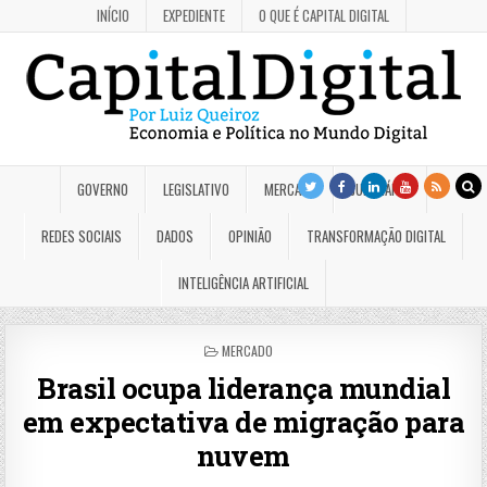
INÍCIO
EXPEDIENTE
O QUE É CAPITAL DIGITAL
GOVERNO
LEGISLATIVO
MERCADO
JUDICIÁRIO
REDES SOCIAIS
DADOS
OPINIÃO
TRANSFORMAÇÃO DIGITAL
INTELIGÊNCIA ARTIFICIAL
POSTED
MERCADO
IN
Brasil ocupa liderança mundial
em expectativa de migração para
nuvem