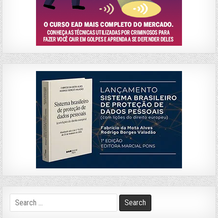
Search
for: