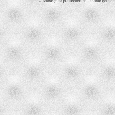
Navegação
← Mudança na presidência da Fenainfo gera con
de
Post