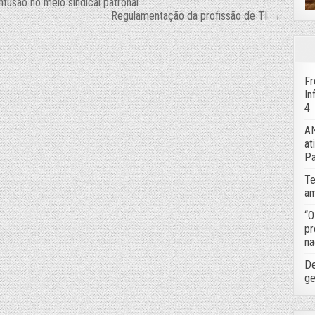
fusão no meio sindical patronal
Regulamentação da profissão de TI →
Fr
In
4
AN
at
Pa
Te
am
“O
pr
na
De
ge