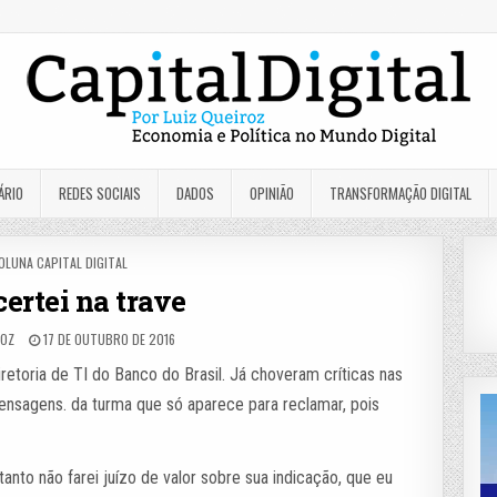
ÁRIO
REDES SOCIAIS
DADOS
OPINIÃO
TRANSFORMAÇÃO DIGITAL
OSTED
OLUNA CAPITAL DIGITAL
N
certei na trave
ROZ
17 DE OUTUBRO DE 2016
retoria de TI do Banco do Brasil. Já choveram críticas nas
ensagens. da turma que só aparece para reclamar, pois
…
anto não farei juízo de valor sobre sua indicação, que eu