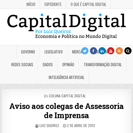
INÍCIO
EXPEDIENTE
O QUE É CAPITAL DIGITAL
GOVERNO
LEGISLATIVO
MERCADO
JUDICIÁRIO
REDES SOCIAIS
DADOS
OPINIÃO
TRANSFORMAÇÃO DIGITAL
INTELIGÊNCIA ARTIFICIAL
POSTED
COLUNA CAPITAL DIGITAL
IN
Aviso aos colegas de Assessoria
de Imprensa
LUIZ QUEIROZ
2 DE ABRIL DE 2013