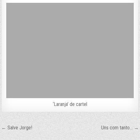
‘Laranja’ de cartel
Navegação
← Salve Jorge!
Uns com tanto… →
de