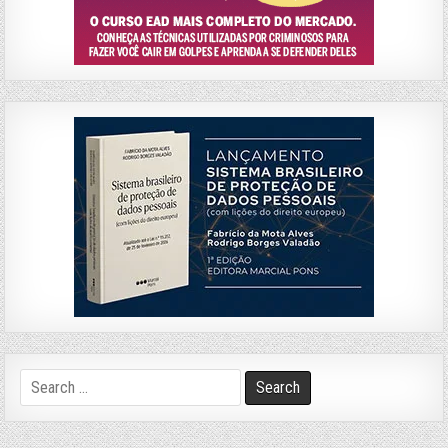
Search
for: