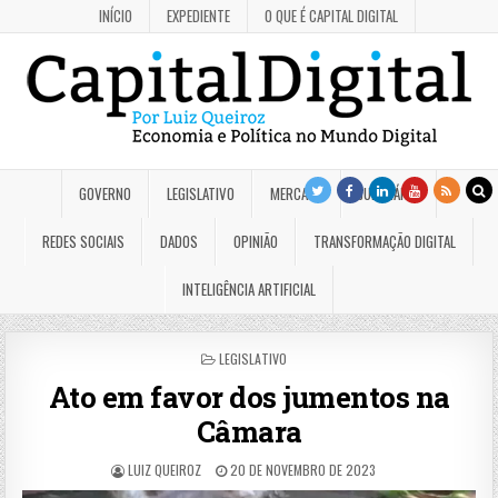
INÍCIO
EXPEDIENTE
O QUE É CAPITAL DIGITAL
GOVERNO
LEGISLATIVO
MERCADO
JUDICIÁRIO
REDES SOCIAIS
DADOS
OPINIÃO
TRANSFORMAÇÃO DIGITAL
INTELIGÊNCIA ARTIFICIAL
POSTED
LEGISLATIVO
IN
Ato em favor dos jumentos na
Câmara
LUIZ QUEIROZ
20 DE NOVEMBRO DE 2023