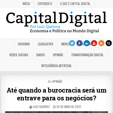
INÍCIO
EXPEDIENTE
O QUE É CAPITAL DIGITAL
GOVERNO
LEGISLATIVO
MERCADO
JUDICIÁRIO
REDES SOCIAIS
DADOS
OPINIÃO
TRANSFORMAÇÃO DIGITAL
INTELIGÊNCIA ARTIFICIAL
POSTED
OPINIÃO
IN
Até quando a burocracia será um
entrave para os negócios?
LUIZ QUEIROZ
20 DE MAIO DE 2021