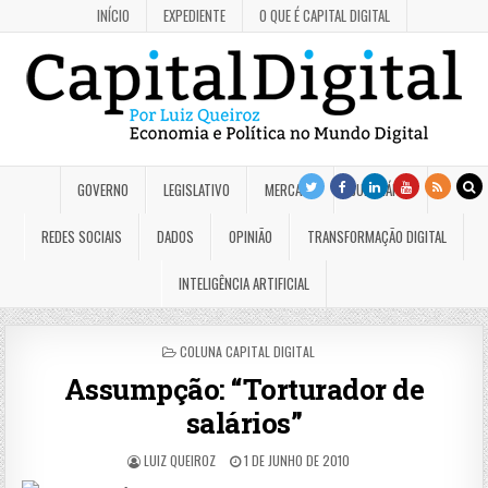
INÍCIO
EXPEDIENTE
O QUE É CAPITAL DIGITAL
GOVERNO
LEGISLATIVO
MERCADO
JUDICIÁRIO
REDES SOCIAIS
DADOS
OPINIÃO
TRANSFORMAÇÃO DIGITAL
INTELIGÊNCIA ARTIFICIAL
POSTED
COLUNA CAPITAL DIGITAL
IN
Assumpção: “Torturador de
salários”
LUIZ QUEIROZ
1 DE JUNHO DE 2010