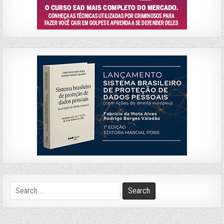
Search
for: