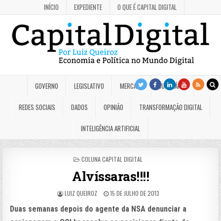
INÍCIO
EXPEDIENTE
O QUE É CAPITAL DIGITAL
GOVERNO
LEGISLATIVO
MERCADO
JUDICIÁRIO
REDES SOCIAIS
DADOS
OPINIÃO
TRANSFORMAÇÃO DIGITAL
INTELIGÊNCIA ARTIFICIAL
POSTED
COLUNA CAPITAL DIGITAL
IN
Alvíssaras!!!!
LUIZ QUEIROZ
15 DE JULHO DE 2013
Duas semanas depois do agente da NSA denunciar a