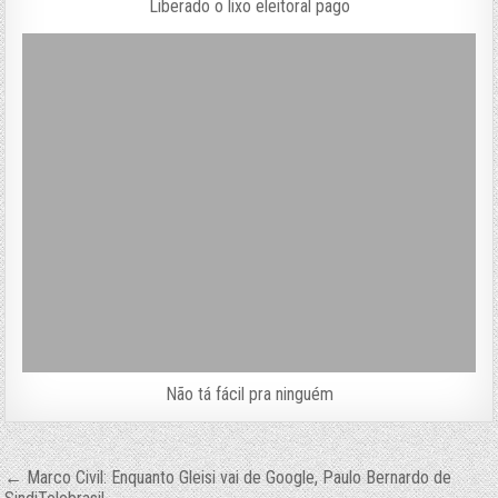
Liberado o lixo eleitoral pago
Não tá fácil pra ninguém
Navegação
← Marco Civil: Enquanto Gleisi vai de Google, Paulo Bernardo de