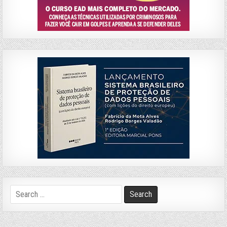
Search
for: