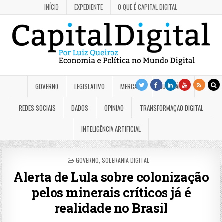
INÍCIO
EXPEDIENTE
O QUE É CAPITAL DIGITAL
GOVERNO
LEGISLATIVO
MERCADO
JUDICIÁRIO
REDES SOCIAIS
DADOS
OPINIÃO
TRANSFORMAÇÃO DIGITAL
INTELIGÊNCIA ARTIFICIAL
POSTED
GOVERNO
,
SOBERANIA DIGITAL
IN
Alerta de Lula sobre colonização
pelos minerais críticos já é
realidade no Brasil