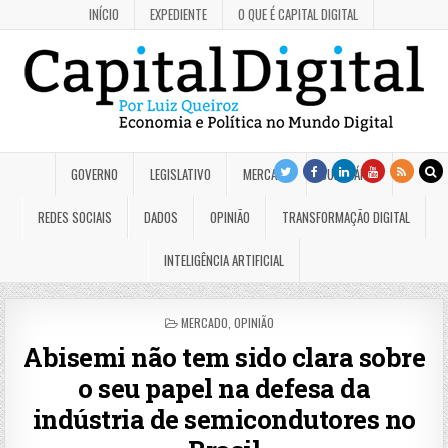
INÍCIO
EXPEDIENTE
O QUE É CAPITAL DIGITAL
GOVERNO
LEGISLATIVO
MERCADO
JUDICIÁRIO
REDES SOCIAIS
DADOS
OPINIÃO
TRANSFORMAÇÃO DIGITAL
INTELIGÊNCIA ARTIFICIAL
POSTED
MERCADO
,
OPINIÃO
IN
Abisemi não tem sido clara sobre
o seu papel na defesa da
indústria de semicondutores no