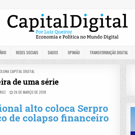
ÁRIO
REDES SOCIAIS
DADOS
OPINIÃO
TRANSFORMAÇÃO DIGITAL
OSTED
OLUNA CAPITAL DIGITAL
N
ira de uma série
IROZ
26 DE MARÇO DE 2018
onal alto coloca Serpro
co de colapso financeiro