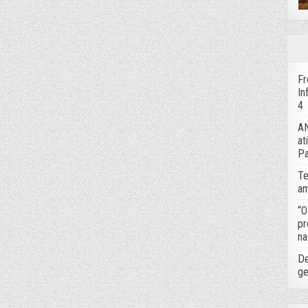
Fr
In
4
AN
at
Pa
Te
am
“O
pr
na
De
ge