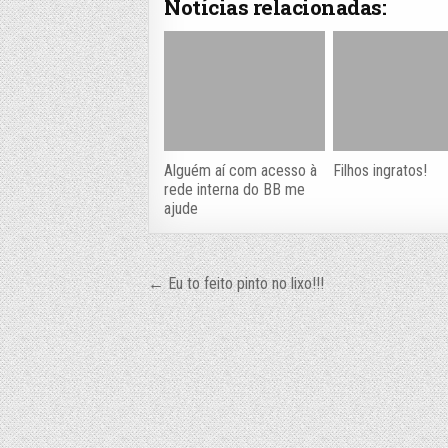
Notícias relacionadas:
Alguém aí com acesso à
Filhos ingratos!
rede interna do BB me
ajude
Navegação
← Eu to feito pinto no lixo!!!
de
Post