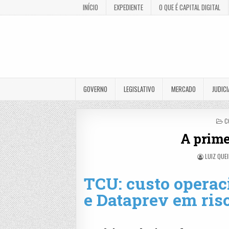
INÍCIO
EXPEDIENTE
O QUE É CAPITAL DIGITAL
GOVERNO
LEGISLATIVO
MERCADO
JUDICI
P
C
I
A prime
LUIZ QUE
TCU: custo operaci
e Dataprev em ris