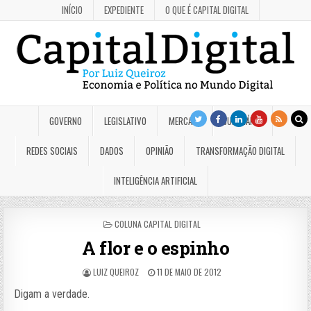
INÍCIO
EXPEDIENTE
O QUE É CAPITAL DIGITAL
GOVERNO
LEGISLATIVO
MERCADO
JUDICIÁRIO
REDES SOCIAIS
DADOS
OPINIÃO
TRANSFORMAÇÃO DIGITAL
INTELIGÊNCIA ARTIFICIAL
POSTED
COLUNA CAPITAL DIGITAL
IN
A flor e o espinho
LUIZ QUEIROZ
11 DE MAIO DE 2012
Digam a verdade.