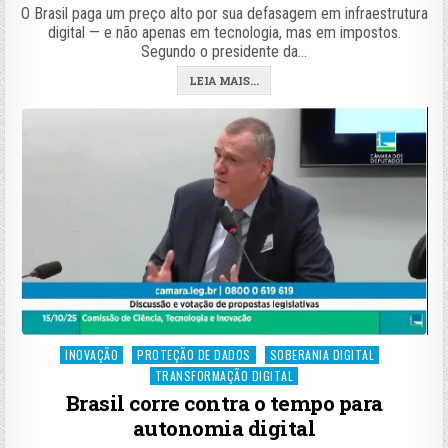
O Brasil paga um preço alto por sua defasagem em infraestrutura
digital — e não apenas em tecnologia, mas em impostos.
Segundo o presidente da…
LEIA MAIS...
Posted
INOVAÇÃO
PROTEÇÃO DE DADOS
SOBERANIA DIGITAL
in
TRANSFORMAÇÃO DIGITAL
Brasil corre contra o tempo para
autonomia digital