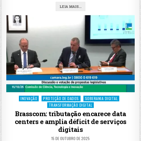
LEIA MAIS...
Posted
INOVAÇÃO
PROTEÇÃO DE DADOS
SOBERANIA DIGITAL
in
TRANSFORMAÇÃO DIGITAL
Brasscom: tributação encarece data
centers e amplia déficit de serviços
digitais
15 DE OUTUBRO DE 2025