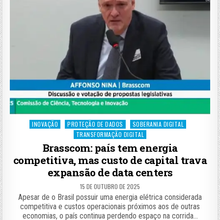
Posted
INOVAÇÃO
PROTEÇÃO DE DADOS
SOBERANIA DIGITAL
in
TRANSFORMAÇÃO DIGITAL
Brasscom: país tem energia
competitiva, mas custo de capital trava
expansão de data centers
15 DE OUTUBRO DE 2025
Apesar de o Brasil possuir uma energia elétrica considerada
competitiva e custos operacionais próximos aos de outras
economias, o país continua perdendo espaço na corrida…